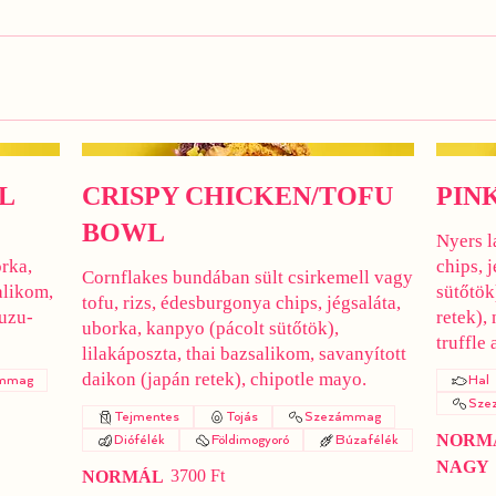
L
CRISPY CHICKEN/TOFU
PIN
BOWL
Nyers l
orka,
chips, 
Cornflakes bundában sült csirkemell vagy
alikom,
sütőtök
tofu, rizs, édesburgonya chips, jégsaláta,
yuzu-
retek), 
uborka, kanpyo (pácolt sütőtök),
truffle 
lilakáposzta, thai bazsalikom, savanyított
daikon (japán retek), chipotle mayo.
mmag
Hal
Sze
Tejmentes
Tojás
Szezámmag
NORM
Diófélék
Földimogyoró
Búzafélék
NAGY
3700 Ft
NORMÁL