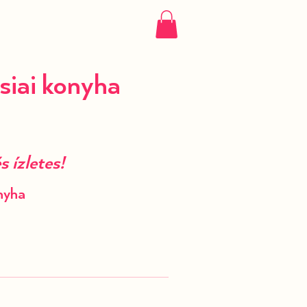
siai konyha
 ízletes!
nyha