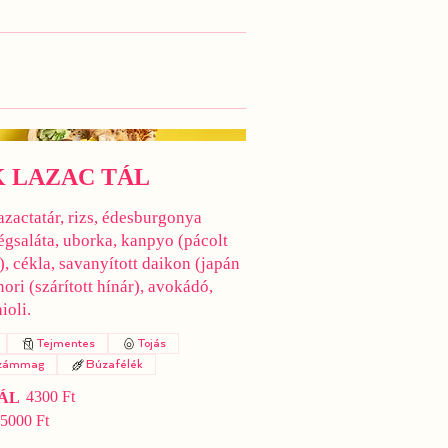
K LAZAC TÁL
azactatár, rizs, édesburgonya
jégsaláta, uborka, kanpyo (pácolt
), cékla, savanyított daikon (japán
nori (szárított hínár), avokádó,
aioli.
Tejmentes
Tojás
zámmag
Búzafélék
4300 Ft
ÁL
5000 Ft