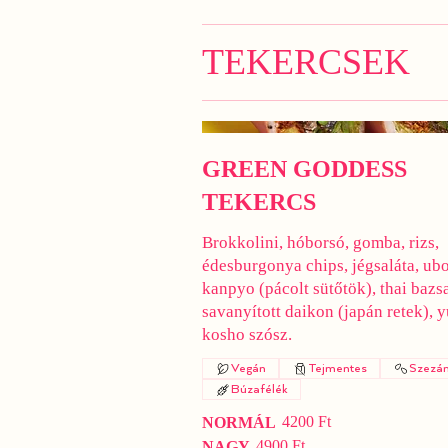
TEKERCSEK
GREEN GODDESS
TEKERCS
Brokkolini, hóborsó, gomba, rizs,
édesburgonya chips, jégsaláta, ub
kanpyo (pácolt sütőtök), thai bazs
savanyított daikon (japán retek), 
kosho szósz.
Vegán
Tejmentes
Szezá
Búzafélék
4200 Ft
NORMÁL
4900 Ft
NAGY