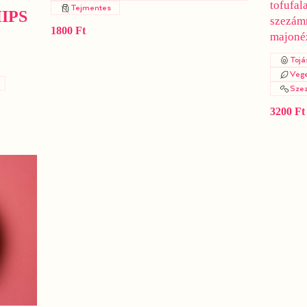
tofufal
Tejmentes
IPS
szezám
1800 Ft
majonéz
Tojá
Vege
Sze
3200 Ft