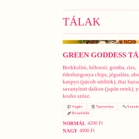
TÁLAK
GREEN GODDESS TÁ
Brokkolini, hóborsó, gomba, rizs,
édesburgonya chips, jégsaláta, ub
kanpyo (pácolt sütőtök), thai bazs
savanyított daikon (japán retek), 
kosho szósz.
Vegán
Tejmentes
Szezá
Búzafélék
4200 Ft
NORMÁL
4900 Ft
NAGY