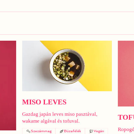
MISO LEVES
Gazdag japán leves miso pasztával,
TOF
wakame algával és tofuval.
Ropogós
Szezámmag
Búzafélék
Vegán