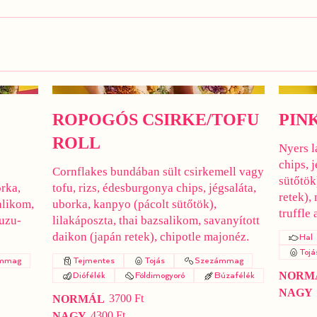
ROPOGÓS CSIRKE/TOFU
PIN
ROLL
Nyers l
chips, 
Cornflakes bundában sült csirkemell vagy
sütőtök
orka,
tofu, rizs, édesburgonya chips, jégsaláta,
retek), 
alikom,
uborka, kanpyo (pácolt sütőtök),
truffle 
yuzu-
lilakáposzta, thai bazsalikom, savanyított
daikon (japán retek), chipotle majonéz.
Hal
Tojá
mmag
Tejmentes
Tojás
Szezámmag
NORM
Diófélék
Földimogyoró
Búzafélék
NAGY
3700 Ft
NORMÁL
4300 Ft
NAGY