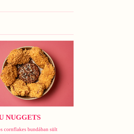
U NUGGETS
 cornflakes bundában sült