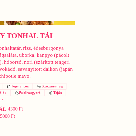
CY TONHAL TÁL
onhaltatár, rizs, édesburgonya
jégsaláta, uborka, kanpyo (pácolt
), hóborsó, nori (szárított tengeri
avokádó, savanyított daikon (japán
 chipotle mayo.
Tejmentes
Szezámmag
élék
Földimogyoró
Tojás
ős
4300 Ft
ÁL
5000 Ft