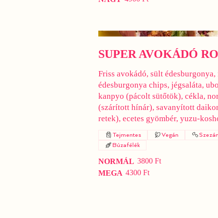
SUPER AVOKÁDÓ R
Friss avokádó, sült édesburgonya, 
édesburgonya chips, jégsaláta, ub
kanpyo (pácolt sütőtök), cékla, nor
(szárított hínár), savanyított daiko
retek), ecetes gyömbér, yuzu-kosh
Tejmentes
Vegán
Szezá
Búzafélék
3800 Ft
NORMÁL
4300 Ft
MEGA