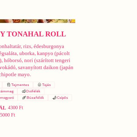
CY TONAHAL ROLL
onhaltatár, rizs, édesburgonya
jégsaláta, uborka, kanpyo (pácolt
), hóborsó, nori (szárított tengeri
avokádó, savanyított daikon (japán
 chipotle mayo.
Tejmentes
Tojás
zámmag
Diófélék
imogyoró
Búzafélék
Csípős
4300 Ft
ÁL
5000 Ft