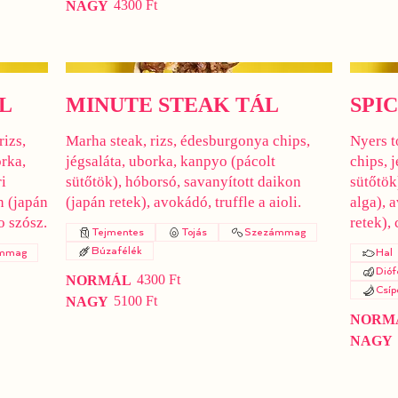
4300 Ft
NAGY
L
MINUTE STEAK TÁL
SPI
rizs,
Marha steak, rizs, édesburgonya chips,
Nyers t
orka,
jégsaláta, uborka, kanpyo (pácolt
chips, 
i
sütőtök), hóborsó, savanyított daikon
sütőtök
n (japán
(japán retek), avokádó, truffle a aioli.
alga), 
o szósz.
retek),
Tejmentes
Tojás
Szezámmag
Búzafélék
mmag
Hal
Dióf
4300 Ft
NORMÁL
Csíp
5100 Ft
NAGY
NORM
NAGY