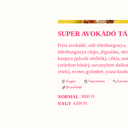
SUPER AVOKÁDÓ TÁ
Friss avokádó, sült édesburgonya, 
édesburgonya chips, jégsaláta, ub
kanpyo (pácolt sütőtök), cékla, nor
(szárított hínár), savanyított daiko
retek), ecetes gyömbér, yuzu-kosh
Vegán
Tejmentes
Szezá
Búzafélék
3800 Ft
NORMÁL
4300 Ft
NAGY