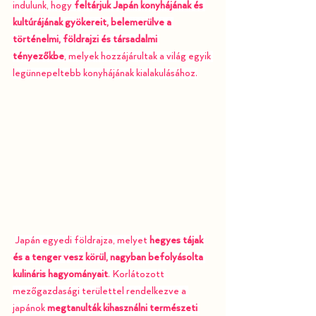
indulunk, hogy 
feltárjuk Japán konyhájának és 
kultúrájának gyökereit, belemerülve a 
történelmi, földrajzi és társadalmi 
tényezőkbe
, melyek hozzájárultak a világ egyik 
legünnepeltebb konyhájának kialakulásához.
Japán egyedi földrajza, melyet 
hegyes tájak 
és a tenger vesz körül, nagyban befolyásolta 
kulináris hagyományait
. Korlátozott 
mezőgazdasági területtel rendelkezve a 
japánok 
megtanulták kihasználni természeti 