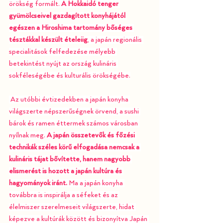
örökség formált. 
A Hokkaidó tenger 
gyümölcseivel gazdagított konyhájától 
egészen a Hiroshima tartomány bőséges 
tésztákkal készült ételeiig
, a japán regionális 
specialitások felfedezése mélyebb 
betekintést nyújt az ország kulináris 
sokféleségébe és kulturális örökségébe.
Az utóbbi évtizedekben a japán konyha 
világszerte népszerűségnek örvend, a sushi 
bárok és ramen éttermek számos városban 
nyílnak meg. 
A japán összetevők és főzési 
technikák széles körű elfogadása nemcsak a 
kulináris tájat bővítette, hanem nagyobb 
elismerést is hozott a japán kultúra és 
hagyományok iránt.
 Ma a japán konyha 
továbbra is inspirálja a séfeket és az 
élelmiszer szerelmeseit világszerte, hidat 
képezve a kultúrák között és bizonyítva Japán 