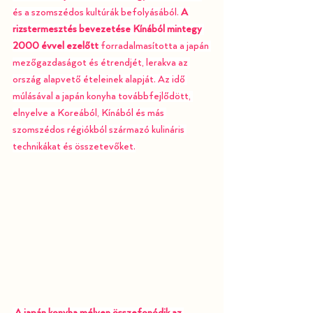
és a szomszédos kultúrák befolyásából. 
A 
rizstermesztés bevezetése Kínából mintegy 
2000 évvel ezelőtt 
forradalmasította a japán 
mezőgazdaságot és étrendjét, lerakva az 
ország alapvető ételeinek alapját. Az idő 
múlásával a japán konyha továbbfejlődött, 
elnyelve a Koreából, Kínából és más 
szomszédos régiókból származó kulináris 
technikákat és összetevőket.
A japán konyha mélyen összefonódik az 