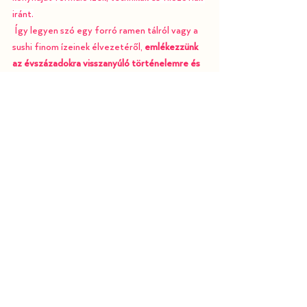
iránt.
 Így legyen szó egy forró ramen tálról vagy a 
sushi finom ízeinek élvezetéről, 
emlékezzünk 
az évszázadokra visszanyúló történelemre és 
kultúrára, mely minden falatba bele van szőve
.
Az összes megtekintése
Friss bejegyzések