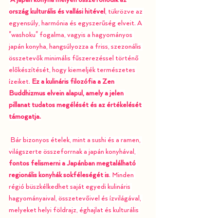
ország kulturális és vallási hitével
, tükrözve az 
egyensúly, harmónia és egyszerűség elveit. A 
"washoku" fogalma, vagyis a hagyományos 
japán konyha, hangsúlyozza a friss, szezonális 
összetevők minimális fűszerezéssel történő 
előkészítését, hogy kiemeljék természetes 
ízeiket. 
Ez a kulináris filozófia a Zen 
Buddhizmus elvein alapul, amely a jelen 
pillanat tudatos megélését és az értékelését 
támogatja.
Bár bizonyos ételek, mint a sushi és a ramen, 
világszerte összeforrnak a japán konyhával, 
fontos felismerni a Japánban megtalálható 
regionális konyhák sokféleségét is
. Minden 
régió büszkélkedhet saját egyedi kulináris 
hagyományaival, összetevőivel és ízvilágával, 
melyeket helyi földrajz, éghajlat és kulturális 