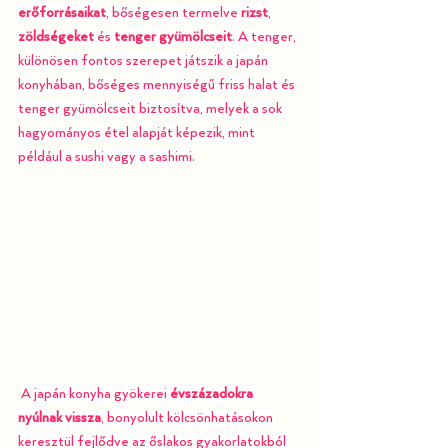
erőforrásaikat
, bőségesen termelve 
rizst
, 
zöldségeket 
és 
tenger gyümölcseit
. A tenger, 
különösen fontos szerepet játszik a japán 
konyhában, bőséges mennyiségű friss halat és 
tenger gyümölcseit biztosítva, melyek a sok 
hagyományos étel alapját képezik, mint 
például a sushi vagy a sashimi.
A japán konyha gyökerei 
évszázadokra 
nyúlnak vissza
, bonyolult kölcsönhatásokon 
keresztül fejlődve az őslakos gyakorlatokból 