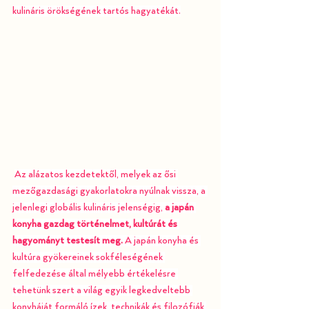
kulináris örökségének tartós hagyatékát.
Az alázatos kezdetektől, melyek az ősi 
mezőgazdasági gyakorlatokra nyúlnak vissza, a 
jelenlegi globális kulináris jelenségig, 
a japán 
konyha gazdag történelmet, kultúrát és 
hagyományt testesít meg.
 A japán konyha és 
kultúra gyökereinek sokféleségének 
felfedezése által mélyebb értékelésre 
tehetünk szert a világ egyik legkedveltebb 
konyháját formáló ízek, technikák és filozófiák 